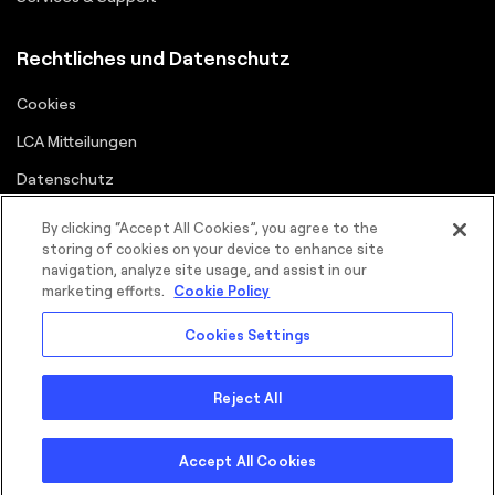
Rechtliches und Datenschutz
Cookies
LCA Mitteilungen
Datenschutz
Lieferanten-Portal
By clicking “Accept All Cookies”, you agree to the
storing of cookies on your device to enhance site
Nutzungsbedingungen
navigation, analyze site usage, and assist in our
marketing efforts.
Cookie Policy
Cookies Settings
Reject All
©2026 FORTNA Inc. All rights reserved.
Sitemap
Cookies
Datenschutz
Nutzungsbedingungen
Cop
Accept All Cookies