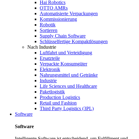
Hai Robotics
OTTO AMRs
Automatisierte Verpackungen
Kommissionierung
Robotik
Sortieren
Supply Chain Software
Schlüsselfertige Kompaktlösungen
Nach Industrie
Luftfahrt und Verteidigung
Ersatzteile
Verpackte Konsumgüter
Elektronik
Nahrungsmittel und Getränke
Industrie
Life Sciences und Healthcare
Paketlogistik
Production Logistics
Retail und Fashion
Third Party Logistics (3PL)
Software
Software
Intelligente Software ist entscheidend, um Fulfillment und