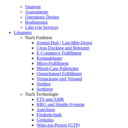
Strategie
Assessments
Operations Design
Realisierung
Lifecycle Services
Lösungen
Nach Funktion
Zentral-Hub | Last-Mile-Depot
Cross Docking und Retouren
E-Commerce Fulfillment
Kompaktlager
Micro-Fulfillment
Mixed-Case Palletizing
Omnichannel Fulfillment
Verpackung und Versand
Slotting
Sortieren
Nach Technologie
FTS und AMR
RBG und Shuttle-Systeme
AutoStore
Fördertechnik
Geekplus
Ware-zur-Person (GTP)