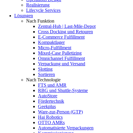
Realisierung
Lifecycle Services
Lösungen
Nach Funktion
Zentral-Hub | Last-Mile-Depot
Cross Docking und Retouren
E-Commerce Fulfillment
Kompaktlager
Micro-Fulfillment
Mixed-Case Palletizing
Omnichannel Fulfillment
Verpackung und Versand
Slotting
Sortieren
Nach Technologie
FTS und AMR
RBG und Shuttle-Systeme
AutoStore
Fördertechnik
Geekplus
Ware-zur-Person (GTP)
Hai Robotics
OTTO AMRs
Automatisierte Verpackungen