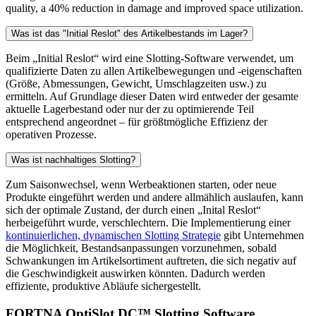
quality, a 40% reduction in damage and improved space utilization.
Was ist das "Initial Reslot" des Artikelbestands im Lager?
Beim „Initial Reslot“ wird eine Slotting-Software verwendet, um
qualifizierte Daten zu allen Artikelbewegungen und -eigenschaften
(Größe, Abmessungen, Gewicht, Umschlagzeiten usw.) zu
ermitteln. Auf Grundlage dieser Daten wird entweder der gesamte
aktuelle Lagerbestand oder nur der zu optimierende Teil
entsprechend angeordnet – für größtmögliche Effizienz der
operativen Prozesse.
Was ist nachhaltiges Slotting?
Zum Saisonwechsel, wenn Werbeaktionen starten, oder neue
Produkte eingeführt werden und andere allmählich auslaufen, kann
sich der optimale Zustand, der durch einen „Inital Reslot“
herbeigeführt wurde, verschlechtern. Die Implementierung einer
kontinuierlichen, dynamischen Slotting Strategie
gibt Unternehmen
die Möglichkeit, Bestandsanpassungen vorzunehmen, sobald
Schwankungen im Artikelsortiment auftreten, die sich negativ auf
die Geschwindigkeit auswirken könnten. Dadurch werden
effiziente, produktive Abläufe sichergestellt.
FORTNA OptiSlot DC™ Slotting Software