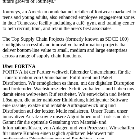
future growth of Journeys.”
Journeys, an American omnichannel retailer of footwear marketed to
teens and young adults, also enhanced employee engagement zones
in their Tennessee facility including a café, gym, and training center
to help recruit, train, and retain the area’s best associates.
The Top Supply Chain Projects (formerly known as SDCE 100)
spotlights successful and innovative transformation projects that
deliver bottom-line value to small, medium and large enterprises
across a range of supply chain functions.
Über FORTNA
FORTNA ist der Partner weltweit führender Unternehmen für die
Transformation von Omnichannel Fulfillment und Paket
Distribution. Wir ermöglichen es ihnen, mit der digitalen Disruption
und fordernden Wachstumszielen Schritt zu halten – und haben uns
damit einen weltweiten Ruf erarbeitet. Wir entwickeln und liefern
Lösungen, die unter nahtloser Einbindung intelligenter Software
eine rasante, exakte und rentable Auftragsabwicklung und
Distribution auf der letzten Meile realisieren. Unser Team, unser
innovativer Ansatz sowie unsere Algorithmen und Tools sind der
Garant für die optimale Gestaltung von Material- und
Informationsflüssen, von Anlagen und von Prozessen. Wir schaffen
für unsere Kunden einen täglich spürbaren Mehrwert mit
umfassenden Dienstleistungen und Produkten – von