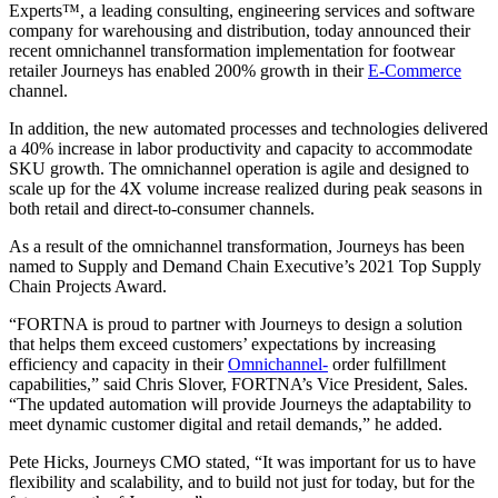
Experts™, a leading consulting, engineering services and software
company for warehousing and distribution, today announced their
recent omnichannel transformation implementation for footwear
retailer Journeys has enabled 200% growth in their
E-Commerce
channel.
In addition, the new automated processes and technologies delivered
a 40% increase in labor productivity and capacity to accommodate
SKU growth. The omnichannel operation is agile and designed to
scale up for the 4X volume increase realized during peak seasons in
both retail and direct-to-consumer channels.
As a result of the omnichannel transformation, Journeys has been
named to Supply and Demand Chain Executive’s 2021 Top Supply
Chain Projects Award.
“FORTNA is proud to partner with Journeys to design a solution
that helps them exceed customers’ expectations by increasing
efficiency and capacity in their
Omnichannel-
order fulfillment
capabilities,” said Chris Slover, FORTNA’s Vice President, Sales.
“The updated automation will provide Journeys the adaptability to
meet dynamic customer digital and retail demands,” he added.
Pete Hicks, Journeys CMO stated, “It was important for us to have
flexibility and scalability, and to build not just for today, but for the