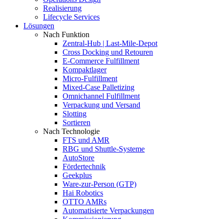
Realisierung
Lifecycle Services
Lösungen
Nach Funktion
Zentral-Hub | Last-Mile-Depot
Cross Docking und Retouren
E-Commerce Fulfillment
Kompaktlager
Micro-Fulfillment
Mixed-Case Palletizing
Omnichannel Fulfillment
Verpackung und Versand
Slotting
Sortieren
Nach Technologie
FTS und AMR
RBG und Shuttle-Systeme
AutoStore
Fördertechnik
Geekplus
Ware-zur-Person (GTP)
Hai Robotics
OTTO AMRs
Automatisierte Verpackungen