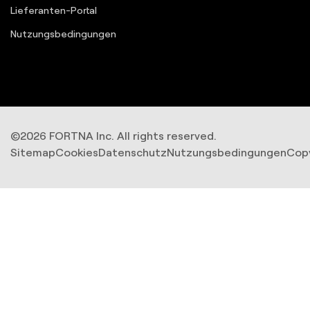
Lieferanten-Portal
Nutzungsbedingungen
©2026 FORTNA Inc. All rights reserved.
Sitemap
Cookies
Datenschutz
Nutzungsbedingungen
Cop