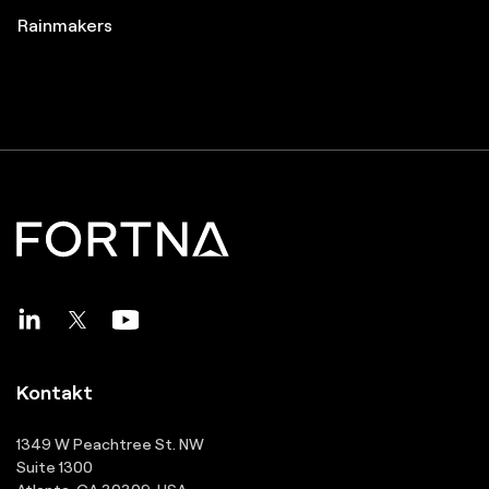
Great Supply Chain Partners
Pros to Know
Great Supply Chain Projects
Rainmakers
Kontakt
1349 W Peachtree St. NW
Suite 1300