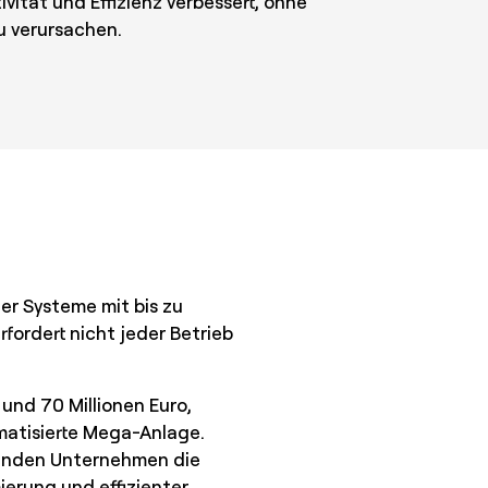
vität und Effizienz verbessert, ohne
u verursachen.
er Systeme mit bis zu
fordert nicht jeder Betrieb
nd 70 Millionen Euro,
matisierte Mega-Anlage.
senden Unternehmen die
erung und effizienter