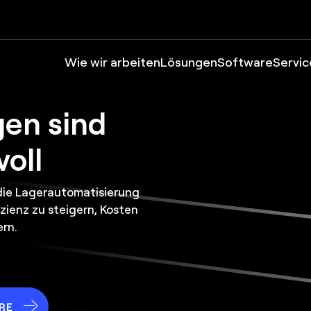
Wie wir arbeiten
Lösungen
Software
Servic
gen sind
voll
 die Lagerautomatisierung
zienz zu steigern, Kosten
rn.
RE