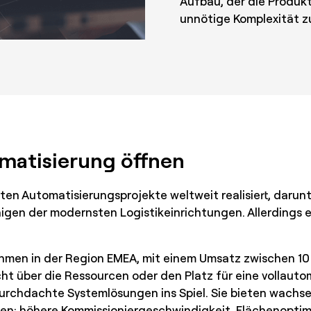
Aufbau, der die Produkti
unnötige Komplexität z
omatisierung öffnen
en Automatisierungsprojekte weltweit realisiert, darunt
igen der modernsten Logistikeinrichtungen. Allerdings er
en in der Region EMEA, mit einem Umsatz zwischen 10 u
ht über die Ressourcen oder den Platz für eine vollauto
durchdachte Systemlösungen ins Spiel. Sie bieten wach
en: höhere Kommissioniergeschwindigkeit, Flächenoptimi