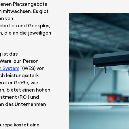
andenen Platzangebots
n mitwachsen. Es gibt
en von
Robotics und Geekplus,
, die an die jeweiligen
.
g ist das
Ware-zur-Person-
n System
"(WES) von
h leistungsstark.
rater Größe, wie
rn, bietet einen hohen
estment (ROI) und
enn das Unternehmen
Europa kostet eine