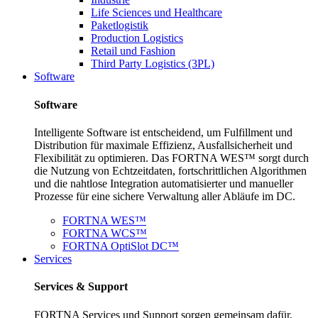
Life Sciences und Healthcare
Paketlogistik
Production Logistics
Retail und Fashion
Third Party Logistics (3PL)
Software
Software
Intelligente Software ist entscheidend, um Fulfillment und
Distribution für maximale Effizienz, Ausfallsicherheit und
Flexibilität zu optimieren. Das FORTNA WES™ sorgt durch
die Nutzung von Echtzeitdaten, fortschrittlichen Algorithmen
und die nahtlose Integration automatisierter und manueller
Prozesse für eine sichere Verwaltung aller Abläufe im DC.
FORTNA WES™
FORTNA WCS™
FORTNA OptiSlot DC™
Services
Services & Support
FORTNA Services und Support sorgen gemeinsam dafür,