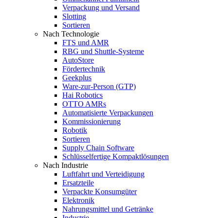
Verpackung und Versand
Slotting
Sortieren
Nach Technologie
FTS und AMR
RBG und Shuttle-Systeme
AutoStore
Fördertechnik
Geekplus
Ware-zur-Person (GTP)
Hai Robotics
OTTO AMRs
Automatisierte Verpackungen
Kommissionierung
Robotik
Sortieren
Supply Chain Software
Schlüsselfertige Kompaktlösungen
Nach Industrie
Luftfahrt und Verteidigung
Ersatzteile
Verpackte Konsumgüter
Elektronik
Nahrungsmittel und Getränke
Industrie