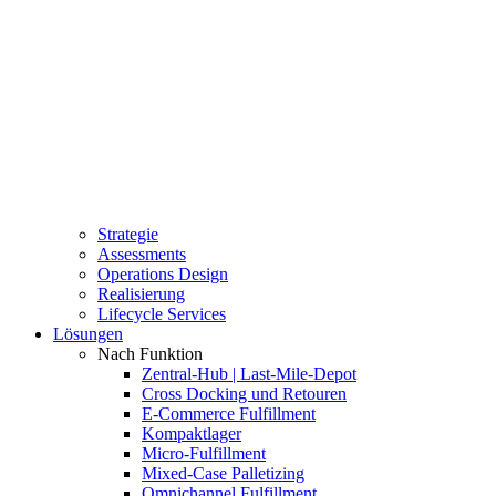
Strategie
Assessments
Operations Design
Realisierung
Lifecycle Services
Lösungen
Nach Funktion
Zentral-Hub | Last-Mile-Depot
Cross Docking und Retouren
E-Commerce Fulfillment
Kompaktlager
Micro-Fulfillment
Mixed-Case Palletizing
Omnichannel Fulfillment