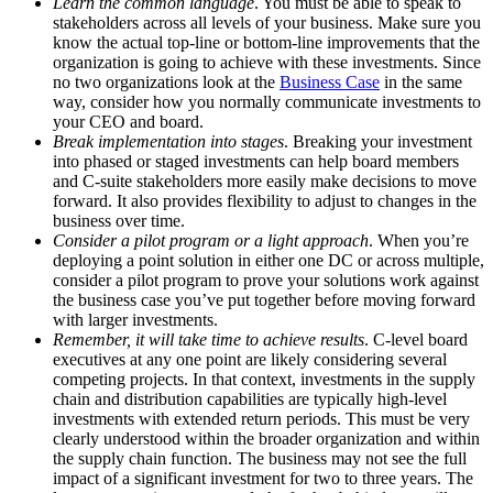
Learn the common language
. You must be able to speak to
stakeholders across all levels of your business. Make sure you
know the actual top-line or bottom-line improvements that the
organization is going to achieve with these investments. Since
no two organizations look at the
Business Case
in the same
way, consider how you normally communicate investments to
your CEO and board.
Break implementation into stages
. Breaking your investment
into phased or staged investments can help board members
and C-suite stakeholders more easily make decisions to move
forward. It also provides flexibility to adjust to changes in the
business over time.
Consider a pilot program or a light approach
. When you’re
deploying a point solution in either one DC or across multiple,
consider a pilot program to prove your solutions work against
the business case you’ve put together before moving forward
with larger investments.
Remember, it will take time to achieve results
. C-level board
executives at any one point are likely considering several
competing projects. In that context, investments in the supply
chain and distribution capabilities are typically high-level
investments with extended return periods. This must be very
clearly understood within the broader organization and within
the supply chain function. The business may not see the full
impact of a significant investment for two to three years. The