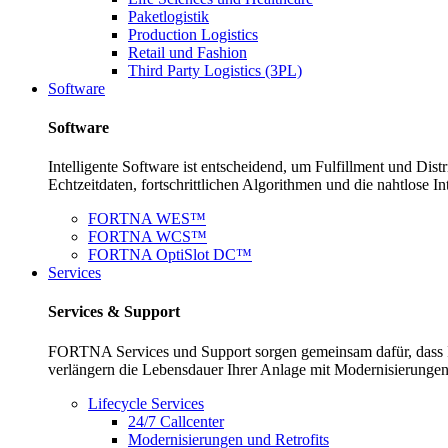
Paketlogistik
Production Logistics
Retail und Fashion
Third Party Logistics (3PL)
Software
Software
Intelligente Software ist entscheidend, um Fulfillment und Di
Echtzeitdaten, fortschrittlichen Algorithmen und die nahtlose I
FORTNA WES™
FORTNA WCS™
FORTNA OptiSlot DC™
Services
Services & Support
FORTNA Services und Support sorgen gemeinsam dafür, dass Ih
verlängern die Lebensdauer Ihrer Anlage mit Modernisierunge
Lifecycle Services
24/7 Callcenter
Modernisierungen und Retrofits