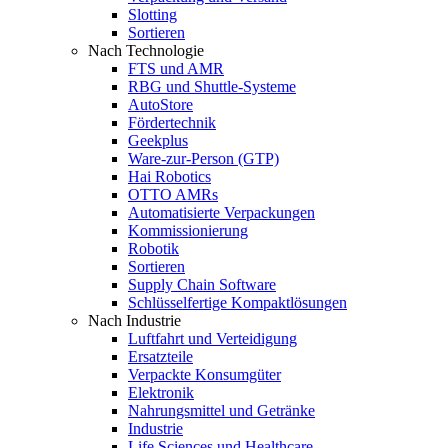
Slotting
Sortieren
Nach Technologie
FTS und AMR
RBG und Shuttle-Systeme
AutoStore
Fördertechnik
Geekplus
Ware-zur-Person (GTP)
Hai Robotics
OTTO AMRs
Automatisierte Verpackungen
Kommissionierung
Robotik
Sortieren
Supply Chain Software
Schlüsselfertige Kompaktlösungen
Nach Industrie
Luftfahrt und Verteidigung
Ersatzteile
Verpackte Konsumgüter
Elektronik
Nahrungsmittel und Getränke
Industrie
Life Sciences und Healthcare