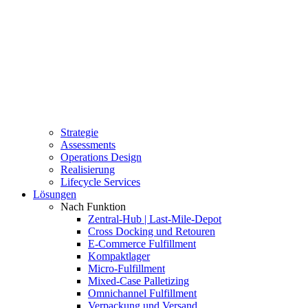
Strategie
Assessments
Operations Design
Realisierung
Lifecycle Services
Lösungen
Nach Funktion
Zentral-Hub | Last-Mile-Depot
Cross Docking und Retouren
E-Commerce Fulfillment
Kompaktlager
Micro-Fulfillment
Mixed-Case Palletizing
Omnichannel Fulfillment
Verpackung und Versand