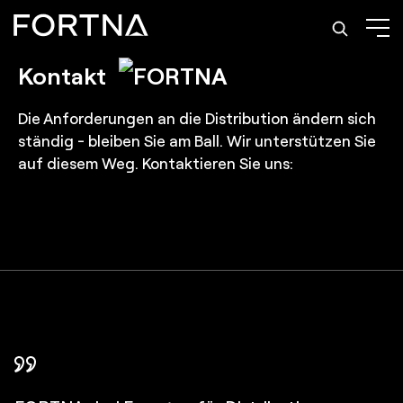
Kontakt
Die Anforderungen an die Distribution ändern sich
ständig - bleiben Sie am Ball. Wir unterstützen Sie
auf diesem Weg. Kontaktieren Sie uns:
FORTNA hat uns bei der Entscheidung über den
FORTNA hat jeden Projektschritt maßgeblich
In FORTNA haben wir einen Partner gefunden, de
Die Partnerschaft mit FORTNA war eine kluge
Die konsequenten Test-Prozesse von FORTNA
Wir haben Vertrauen aufgebaut. Inzwischen ist
idealen Automatisierungsgrad für unser neues