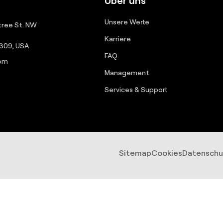
Unsere Werte
ree St. NW
Karriere
0309, USA
FAQ
com
Management
Services & Support
Sitemap
Cookies
Datenschu