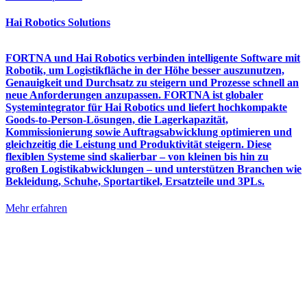
Hai Robotics Solutions
FORTNA und Hai Robotics verbinden intelligente Software mit
Robotik, um Logistikfläche in der Höhe besser auszunutzen,
Genauigkeit und Durchsatz zu steigern und Prozesse schnell an
neue Anforderungen anzupassen. FORTNA ist globaler
Systemintegrator für Hai Robotics und liefert hochkompakte
Goods-to-Person-Lösungen, die Lagerkapazität,
Kommissionierung sowie Auftragsabwicklung optimieren und
gleichzeitig die Leistung und Produktivität steigern. Diese
flexiblen Systeme sind skalierbar – von kleinen bis hin zu
großen Logistikabwicklungen – und unterstützen Branchen wie
Bekleidung, Schuhe, Sportartikel, Ersatzteile und 3PLs.
Mehr erfahren