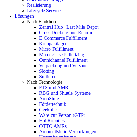
Realisierung
Lifecycle Services
Lösungen
Nach Funktion
Zentral-Hub | Last-Mile-Depot
Cross Docking und Retouren
E-Commerce Fulfillment
Kompaktlager
Micro-Fulfillment
Mixed-Case Palletizing
Omnichannel Fulfillment
Verpackung und Versand
Slotting
Sortieren
Nach Technologie
FTS und AMR
RBG und Shuttle-Systeme
AutoStore
Fördertechnik
Geekplus
Ware-zur-Person (GTP)
Hai Robotics
OTTO AMRs
Automatisierte Verpackungen