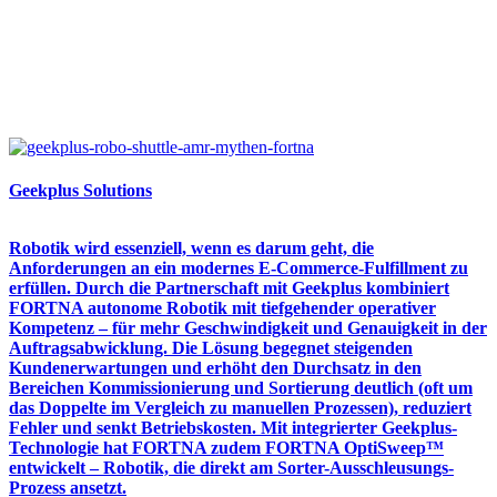
Geekplus Solutions
Robotik wird essenziell, wenn es darum geht, die
Anforderungen an ein modernes E-Commerce-Fulfillment zu
erfüllen. Durch die Partnerschaft mit Geekplus kombiniert
FORTNA autonome Robotik mit tiefgehender operativer
Kompetenz – für mehr Geschwindigkeit und Genauigkeit in der
Auftragsabwicklung. Die Lösung begegnet steigenden
Kundenerwartungen und erhöht den Durchsatz in den
Bereichen Kommissionierung und Sortierung deutlich (oft um
das Doppelte im Vergleich zu manuellen Prozessen), reduziert
Fehler und senkt Betriebskosten. Mit integrierter Geekplus-
Technologie hat FORTNA zudem FORTNA OptiSweep™
entwickelt – Robotik, die direkt am Sorter-Ausschleusungs-
Prozess ansetzt.