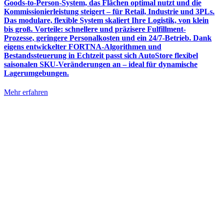
Goods-to-Person-System, das Flächen optimal nutzt und die
Kommissionierleistung steigert – für Retail, Industrie und 3PLs.
Das modulare, flexible System skaliert Ihre Logistik, von klein
bis groß. Vorteile: schnellere und präzisere Fulfillment-
Prozesse, geringere Personalkosten und ein 24/7-Betrieb. Dank
eigens entwickelter FORTNA-Algorithmen und
Bestandssteuerung in Echtzeit passt sich AutoStore flexibel
saisonalen SKU-Veränderungen an – ideal für dynamische
Lagerumgebungen.
Mehr erfahren